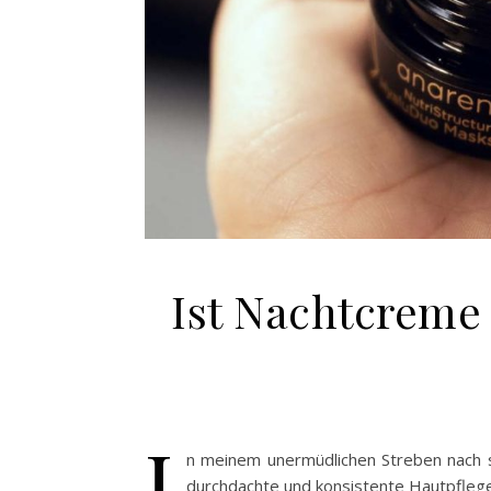
Ist Nachtcreme 
I
n meinem unermüdlichen Streben nach s
durchdachte und konsistente Hautpflegero