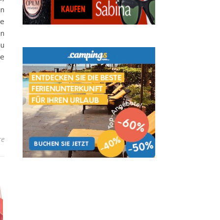
in
ie
en
zu
ie
re