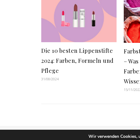
Die 10 besten Lippenstifte
Farbs
2024: Farben, Formeln und
– Was
Pflege
Farbe
31/08/2024
Wisse
15/11/202
Wir verwenden Cookies, u
Ashe Theme von
WP Royal
.