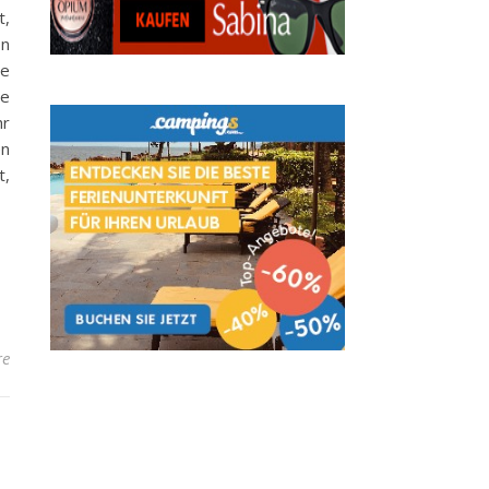
t,
on
ie
ge
hr
en
t,
re