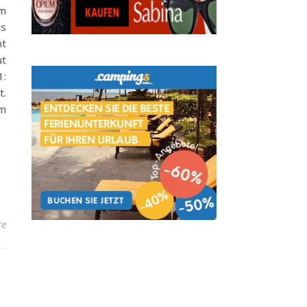
om
as
ht
ut
1:
t.
um
re