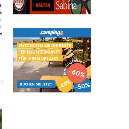
Ob
ir
en
in
be
re